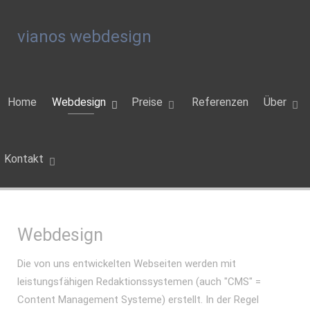
vianos webdesign
Home
Webdesign
Preise
Referenzen
Über
Kontakt
Webdesign
Die von uns entwickelten Webseiten werden mit
leistungsfähigen Redaktionssystemen (auch "CMS" =
Content Management Systeme) erstellt. In der Regel