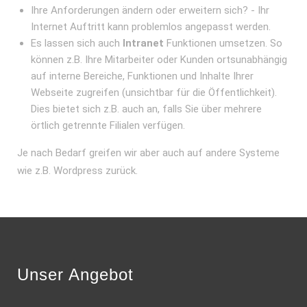
Ihre Anforderungen ändern oder erweitern sich? - Ihr
Internet Auftritt kann problemlos angepasst werden.
Es lassen sich auch
Intranet
Funktionen umsetzen. So
können z.B. Ihre Mitarbeiter oder Kunden ortsunabhängig
auf interne Bereiche, Funktionen und Inhalte Ihrer
Webseite zugreifen (unsichtbar für die Öffentlichkeit).
Dies bietet sich z.B. auch an, falls Sie über mehrere
örtlich getrennte Filialen verfügen.
Je nach Bedarf greifen wir aber auch auf andere Systeme
wie z.B. Wordpress zurück.
Unser Angebot