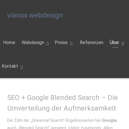
vianos webdesign
Home
Webdesign
Preise
Referenzen
Über
Kontakt
SEO + Google Blended Search – Die
Umverteilung der Aufmerksamkeit
Die Zahl der „Universal Search“-Ergebnisseiten bei
Google
,
auch „Blended Search“ genannt, steigt zusehends. Allen