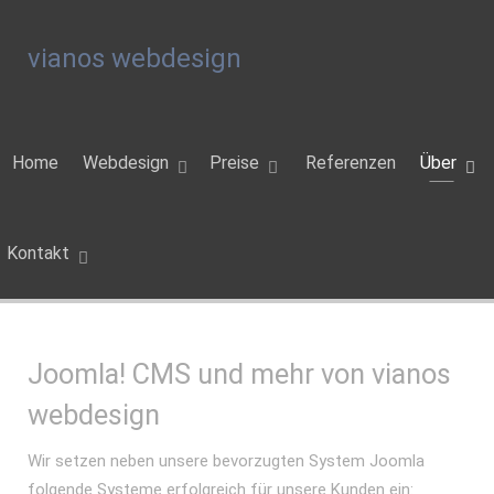
vianos webdesign
Home
Webdesign
Preise
Referenzen
Über
Kontakt
Joomla! CMS und mehr von vianos
webdesign
Wir setzen neben unsere bevorzugten System Joomla
folgende Systeme erfolgreich für unsere Kunden ein: