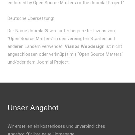
endorsed by Open Source Matters or the Joomla! Project."
Deutsche Übersetzung:
Der Name Joomla!® wird unter begrenzter Lizens von
"Open Source Matters" in den vereinigten Staaten und
anderen Ländern verwendet.
Vianos Webdesign
ist nicht
angeschlossen oder verknüpft mit "Open Source Matters"
und/oder dem Joomla! Project.
Unser Angebot
Wir erstellen ein kostenloses und unverbindliches
Angebot für Ihre neue Homepage.